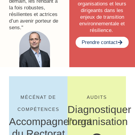
demain, les rendant à
organisations et leurs
la fois robustes,
dirigeants dans les
résilientes et actrices
enjeux de transition
d’un avenir porteur de
environnementale et
sens."
résilience.
Prendre contact
MÉCÉNAT DE
AUDITS
Diagnostiquer
COMPÉTENCES
Accompagnement
l'organisation
du Rectorat