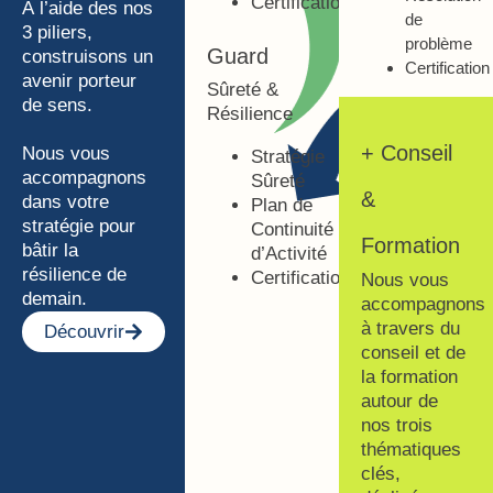
Certification
À l’aide des nos
de
3 piliers,
problème
Guard
construisons un
Certification
avenir porteur
Sûreté &
de sens.
Résilience
+ Conseil
Nous vous
Stratégie
accompagnons
Sûreté
&
dans votre
Plan de
stratégie pour
Continuité
Formation
bâtir la
d’Activité
résilience de
Certification
Nous vous
demain.
accompagnons
à travers du
Découvrir
conseil et de
la formation
autour de
nos trois
thématiques
clés,