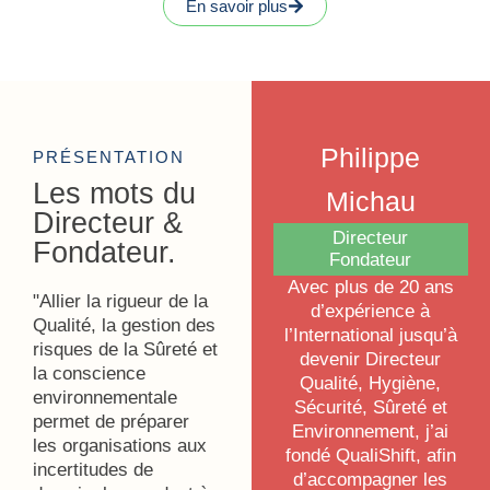
En savoir plus
Philippe
PRÉSENTATION
Les mots du
Michau
Directeur &
Directeur
Fondateur.
Fondateur
Avec plus de 20 ans
"Allier la rigueur de la
d’expérience à
Qualité, la gestion des
l’International jusqu’à
risques de la Sûreté et
devenir Directeur
la conscience
Qualité, Hygiène,
environnementale
Sécurité, Sûreté et
permet de préparer
Environnement, j’ai
les organisations aux
fondé QualiShift, afin
incertitudes de
d’accompagner les