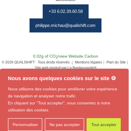
+33 6.02.39.60.58
philippe.michau@qualishift.com
0.02g of CO
/view
Website Carbon
2
© 2026 QUALISHIFT · Tous droits réservés ｜
Mentions légales｜
Plan du Site｜
Site web produit par
La Banlieusarde®
Nous avons quelques cookies sur le site 🍪
Nous utilisons des cookies pour améliorer votre expérience
de navigation et analyser notre trafic.
En cliquant sur "Tout accepter", vous consentez à notre
utilisation des cookies.
Personnaliser
Ne pas accepter
Tout accepter