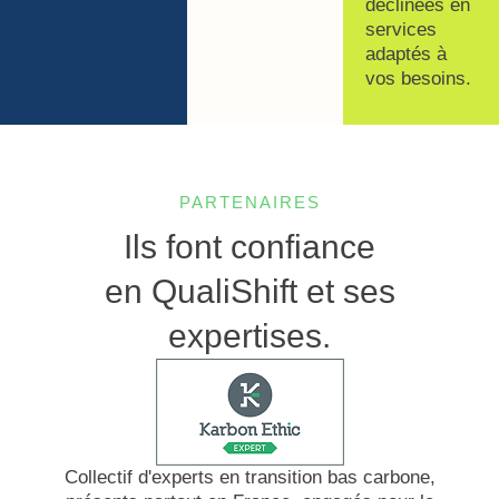
déclinées en
services
adaptés à
vos besoins.
PARTENAIRES
Ils font
confiance
en QualiShift et ses
expertises.
Collectif d'experts en transition bas carbone,