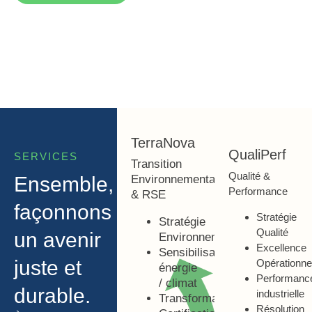
TerraNova
QualiPerf
SERVICES
Transition
Qualité &
Ensemble,
Environnementale
Performance
& RSE
façonnons
Stratégie
Stratégie
Qualité
un avenir
Environnement
Excellence
Sensibilisation
juste et
Opérationne
énergie
Performanc
/ climat
durable.
industrielle
Transformation
Résolution