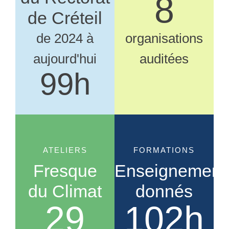
10
de Créteil
de 2024 à
organisations
aujourd'hui
auditées
102
h
ATELIERS
FORMATIONS
Fresque
Enseignement
du Climat
donnés
31
108
h