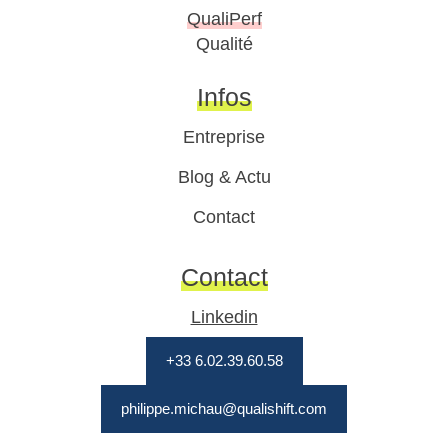
QualiPerf
Qualité
Infos
Entreprise
Blog & Actu
Contact
Contact
Linkedin
+33 6.02.39.60.58
philippe.michau@qualishift.com