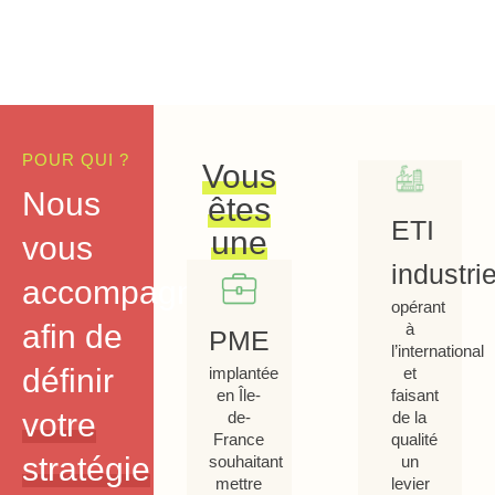
POUR QUI ?
Vous
Nous
êtes
ETI
une
vous
industrie
accompagnons
opérant
afin de
à
PME
l’international
définir
et
implantée
faisant
en Île-
votre
de la
de-
qualité
France
stratégie
un
souhaitant
levier
mettre