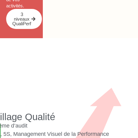
activités.
3
niveaux
QualiPerf
illage Qualité
ème d’audit
n, 5S, Management Visuel de la Performance