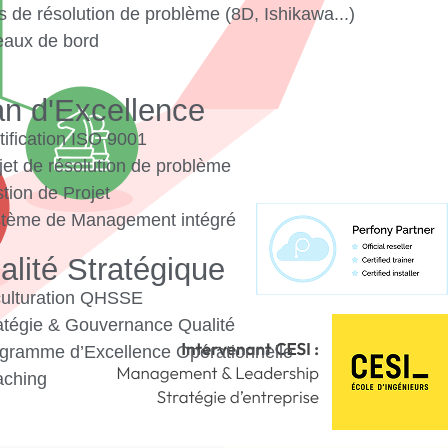
ls de résolution de problème (8D, Ishikawa...)
eaux de bord
an d'Excellence
tification ISO 9001
jet de résolution de problème
tion de Projet
stème de Management intégré
alité Stratégique
culturation QHSSE
ratégie & Gouvernance Qualité
ogramme d’Excellence Opérationnelle
aching