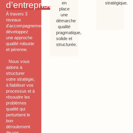
d’entreprise
stratégique.
en
place
À travers 3
une
niveaux
démarche
d'accompagnement,
qualité
développez
pragmatique,
une approche
solide et
qualité robuste
structurée.
et pérenne.
Nous vous
aidons à
structurer
votre stratégie,
à fiabiliser vos
processus et à
résoudre les
problèmes
qualité qui
perturbent le
bon
déroulement
de vos