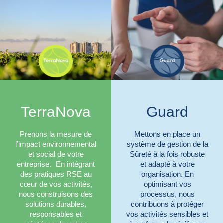
TerraNova
Guard
Prenons la mesure de
Mettons en place un
l’impact environnemental
système de gestion de la
et social de votre
Sûreté à la fois robuste
entreprise. En intégrant
et adapté à votre
des pratiques RSE au
organisation. En
cœur de vos activités,
optimisant vos
nous construisons des
processus, nous
solutions durables,
contribuons à protéger
responsables et
vos activités sensibles et